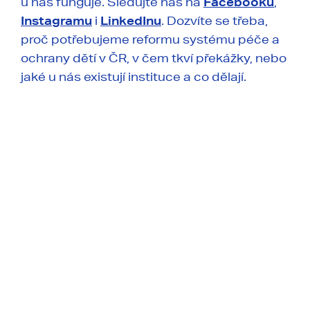
u nás funguje. Sledujte nás na
Facebooku
,
Instagramu
i
LinkedInu
. Dozvíte se třeba,
proč potřebujeme reformu systému péče a
ochrany dětí v ČR, v čem tkví překážky, nebo
jaké u nás existují instituce a co dělají.