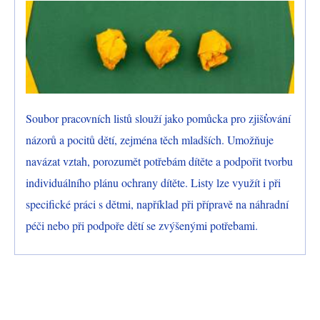
Soubor pracovních listů slouží jako pomůcka pro zjišťování
názorů a pocitů dětí, zejména těch mladších. Umožňuje
navázat vztah, porozumět potřebám dítěte a podpořit tvorbu
individuálního plánu ochrany dítěte. Listy lze využít i při
specifické práci s dětmi, například při přípravě na náhradní
péči nebo při podpoře dětí se zvýšenými potřebami.