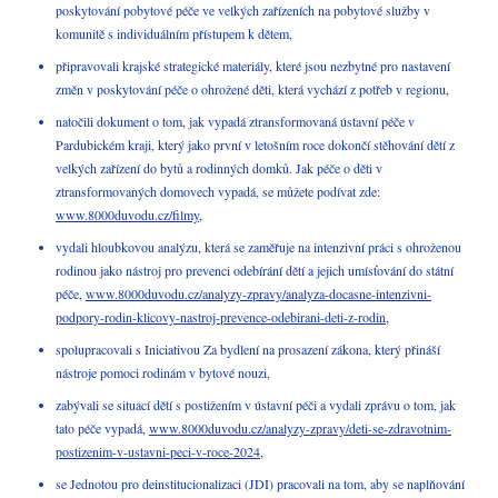
poskytování pobytové péče ve velkých zařízeních na pobytové služby v
komunitě s individuálním přístupem k dětem,
připravovali krajské strategické materiály, které jsou nezbytné pro nastavení
změn v poskytování péče o ohrožené děti, která vychází z potřeb v regionu,
natočili dokument o tom, jak vypadá ztransformovaná ústavní péče v
Pardubickém kraji, který jako první v letošním roce dokončí stěhování dětí z
velkých zařízení do bytů a rodinných domků. Jak péče o děti v
ztransformovaných domovech vypadá, se můžete podívat zde:
www.8000duvodu.cz/filmy
,
vydali hloubkovou analýzu, která se zaměřuje na intenzivní práci s ohroženou
rodinou jako nástroj pro prevenci odebírání dětí a jejich umísťování do státní
péče,
www.8000duvodu.cz/analyzy-zpravy/analyza-docasne-intenzivni-
podpory-rodin-klicovy-nastroj-prevence-odebirani-deti-z-rodin
,
spolupracovali s Iniciativou Za bydlení na prosazení zákona, který přináší
nástroje pomoci rodinám v bytové nouzi,
zabývali se situací dětí s postižením v ústavní péči a vydali zprávu o tom, jak
tato péče vypadá,
www.8000duvodu.cz/analyzy-zpravy/deti-se-zdravotnim-
postizenim-v-ustavni-peci-v-roce-2024
,
se Jednotou pro deinstitucionalizaci (JDI) pracovali na tom, aby se naplňování