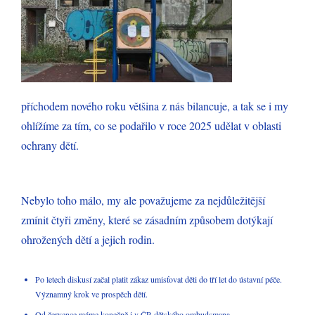
příchodem nového roku většina z nás bilancuje, a tak se i my
ohlížíme za tím, co se podařilo v roce 2025 udělat v oblasti
ochrany dětí.
Nebylo toho málo, my ale považujeme za nejdůležitější
zmínit čtyři změny, které se zásadním způsobem dotýkají
ohrožených dětí a jejich rodin.
Po letech diskusí začal platit zákaz umisťovat děti do tří let do ústavní péče.
Významný krok ve prospěch dětí.
Od července máme konečně i v ČR dětského ombudsmana.