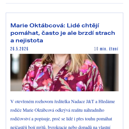
Marie Oktábcová: Lidé chtějí
pomáhat, často je ale brzdí strach
a nejistota
26.5.2026
10
min. čtení
V otevřeném rozhovoru ředitelka Nadace J&T a Hledáme
rodiče Marie Oktábcová odkrývá realitu náhradního
rodičovství a popisuje, proč se lidé i přes touhu pomáhat
nejčastěji bojí mýtů, byrokracie nebo dopadů na vlastní